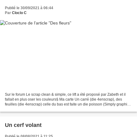
Publié le 30/09/2021 à 06:44
Par
Cloclo C
Sur le forum Le scrap clean & simple, ce lift a été proposé par Zabeth et il
fallait en plus oser les couleurs§ Ma carte Un carré (die 4enscrap), des
feuilles (die 4enscrap) celle du bas est faite un die poisson (Simply graphic).
Des fleurs (die de Simply...
Un cerf volant
Publié le 08/08/2021 à 11:25