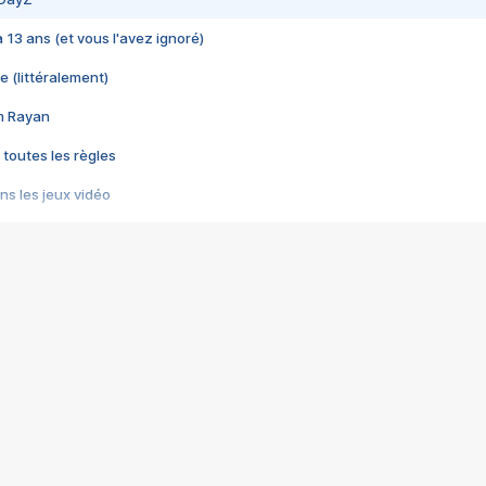
 a 13 ans (et vous l'avez ignoré)
e (littéralement)
im Rayan
 toutes les règles
s les jeux vidéo
us choquant de Rockstar ? - Le scandale BULLY
e plus moche de Steam
du RÊVE tourne au CAUCHEMAR
pendant 8 heures
it… à tort
umiliés par un jeu vidéo
ire - Final Fantasy 8