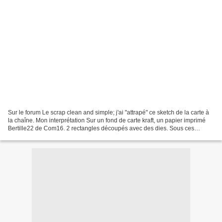
Sur le forum Le scrap clean and simple; j'ai "attrapé" ce sketch de la carte à
la chaîne. Mon interprétation Sur un fond de carte kraft, un papier imprimé
Bertille22 de Com16. 2 rectangles découpés avec des dies. Sous ces
rectangles, 2 morceaux de rubans...