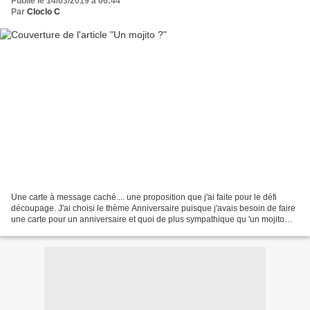
Publié le 14/03/2019 à 06:44
Par
Cloclo C
Une carte à message caché.... une proposition que j'ai faite pour le défi
découpage. J'ai choisi le thème Anniversaire puisque j'avais besoin de faire
une carte pour un anniversaire et quoi de plus sympathique qu 'un mojito
pour cette occasion Le papier...