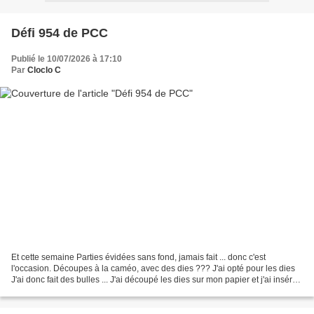
Défi 954 de PCC
Publié le 10/07/2026 à 17:10
Par
Cloclo C
Et cette semaine Parties évidées sans fond, jamais fait ... donc c'est
l'occasion. Découpes à la caméo, avec des dies ??? J'ai opté pour les dies
J'ai donc fait des bulles ... J'ai découpé les dies sur mon papier et j'ai inséré
les découpes dans les trous....