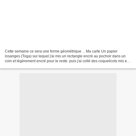
Cette semaine ce sera une forme géométrique ... Ma carte Un papier
losanges (Toga) sur lequel j'ai mis un rectangle encré au pochoir dans un
coin et légèrement encré pour le reste. puis j'ai collé des coquelicots mis en
couleurs aux feutres à alcool et...