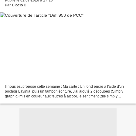
Publié le 02/07/2026 à 17:10
Par
Cloclo C
Il nous est proposé cette semaine : Ma carte : Un fond encré à l'aide d'un
pochoir Lavinia, puis un tampon écriture. J'ai ajouté 2 découpes (Simply
graphic) mis en couleur aux feutres à alcool, le sentiment (die simply
graphic)et 3 strass. De plus près...