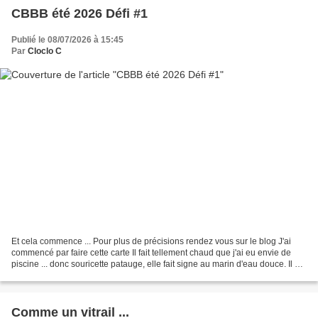
CBBB été 2026 Défi #1
Publié le 08/07/2026 à 15:45
Par
Cloclo C
Et cela commence ... Pour plus de précisions rendez vous sur le blog J'ai
commencé par faire cette carte Il fait tellement chaud que j'ai eu envie de
piscine ... donc souricette patauge, elle fait signe au marin d'eau douce. Il y a
le ticket d'entrée...
Comme un vitrail ...