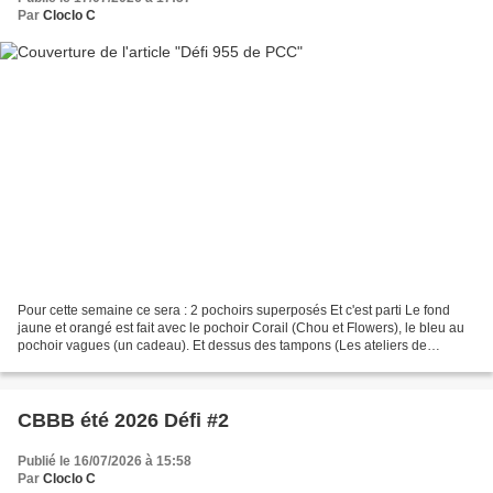
Par
Cloclo C
Pour cette semaine ce sera : 2 pochoirs superposés Et c'est parti Le fond
jaune et orangé est fait avec le pochoir Corail (Chou et Flowers), le bleu au
pochoir vagues (un cadeau). Et dessus des tampons (Les ateliers de
Karine). Le sentiment (4enscrap)...
CBBB été 2026 Défi #2
Publié le 16/07/2026 à 15:58
Par
Cloclo C