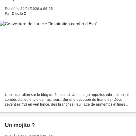
Publié le 24/04/2020 à 06:25
Par
Cloclo C
Une inspiration sur le blog de 4enscrap. Une image appétissante... et un joli
combo. J'ai eu envie de fraîcheur... Sur une découpe de triangles (Déco
seventies #2) en vert foncé, des branches (feuillage de printemps et tiges de
lavande) vert clair et...
Un mojito ?