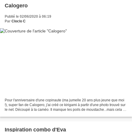
Calogero
Publié le 02/06/2020 à 06:19
Par
Cloclo C
Pour l'anniversaire d'une copinaute (ma jumelle 20 ans plus jeune que moi
!), super fan de Calogero, j'ai créé ce kirigami à partir d'une photo trouvé sur
le net. Découpé à la caméo. Il manque les poils de moustache...mais cela ne
rendait pas bien, je...
Inspiration combo d'Eva