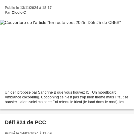
Publié le 13/11/2024 à 18:17
Par
Cloclo C
Un défi proposé par Sandrine B que vous trouvez ICI. Un moodboard
Ambiance cocooning. Cocooning ce n'est pas trop mon thème mais il faut se
booster... alors voici ma carte J'ai retenu le tricot (le fond dans le rond), les
feuillages, bougie, tasse gourmande...
Défi 824 de PCC
Publié le 14/01/2024 à 11:09