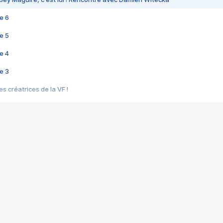
e 6
e 5
e 4
e 3
s créatrices de la VF !
e 2
e 1
e Mektoub My Love arrive enfin ! Rencontre avec Shaïn Boumedine et Sal
i : après Toni en famille
elle réalise le bouleversant Dites lui que je l'aime
ais ! Rencontre autour de Vie privée de Rebecca Zlotowski
 de Marguerite, Grave... Rencontre avec Ella Rumpf