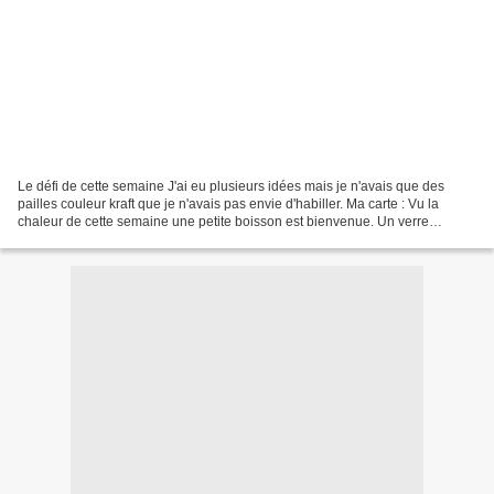
Le défi de cette semaine J'ai eu plusieurs idées mais je n'avais que des
pailles couleur kraft que je n'avais pas envie d'habiller. Ma carte : Vu la
chaleur de cette semaine une petite boisson est bienvenue. Un verre
découpé dans du vellum que j'ai encré,...