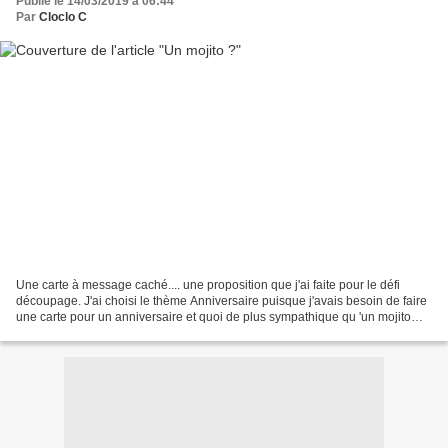
Publié le 14/03/2019 à 06:44
Par
Cloclo C
Une carte à message caché.... une proposition que j'ai faite pour le défi
découpage. J'ai choisi le thème Anniversaire puisque j'avais besoin de faire
une carte pour un anniversaire et quoi de plus sympathique qu 'un mojito
pour cette occasion Le papier...