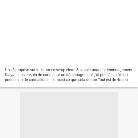
Un lift proposé sur le forum Le scrap clean & simple pour un déménagement
N'ayant pas besoin de carte pour un déménagement, j'ai pensé plutôt à la
pendaison de crémaillère .... et voici ce que cela donne Tout est de 4enscrap
sauf les feuilles exotiques....