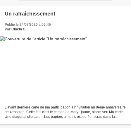
Un rafraîchissement
Publié le 24/07/2020 à 06:45
Par
Cloclo C
L'avant dernière carte de ma participation à l'invitaiton au 8ème anniversaire
de 4enscrap. Cette fois c'est le combo de Mary : jaune, blanc, vert Ma carte :
Une diagonal slip card... Les papiers à motifs est de 4enscrap dans la
diagonale. Une tranche...