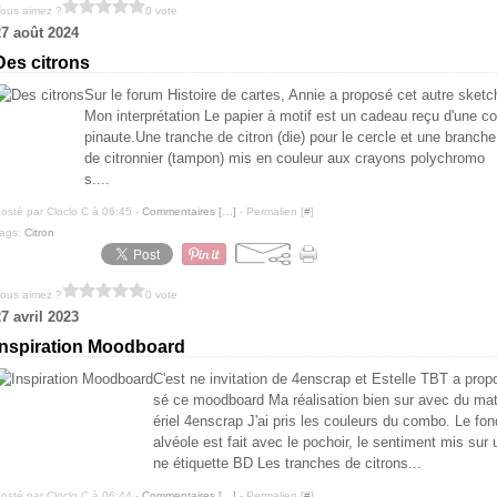
ous aimez ?
0 vote
27 août 2024
Des citrons
Sur le forum Histoire de cartes, Annie a proposé cet autre sketc
Mon interprétation Le papier à motif est un cadeau reçu d'une co
pinaute.Une tranche de citron (die) pour le cercle et une branche
de citronnier (tampon) mis en couleur aux crayons polychromo
s....
osté par Cloclo C à 06:45 -
Commentaires [
…
]
- Permalien [
#
]
ags:
Citron
ous aimez ?
0 vote
7 avril 2023
Inspiration Moodboard
C'est ne invitation de 4enscrap et Estelle TBT a prop
sé ce moodboard Ma réalisation bien sur avec du ma
ériel 4enscrap J'ai pris les couleurs du combo. Le fon
alvéole est fait avec le pochoir, le sentiment mis sur 
ne étiquette BD Les tranches de citrons...
osté par Cloclo C à 06:44 -
Commentaires [
…
]
- Permalien [
#
]