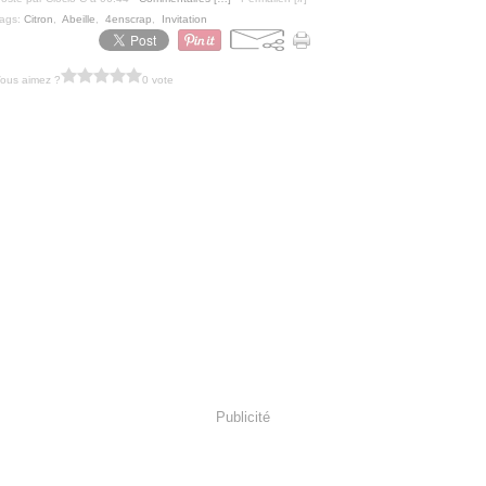
ags:
Citron
,
Abeille
,
4enscrap
,
Invitation
ous aimez ?
0 vote
Publicité