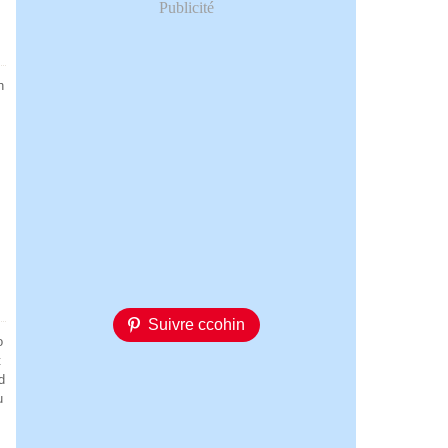
Publicité
h
Suivre ccohin
o
t
d
u