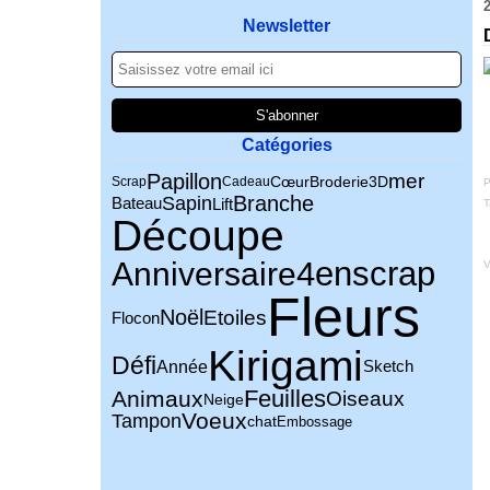
Newsletter
Catégories
Papillon
mer
Broderie
Cœur
3D
Scrap
Cadeau
P
Sapin
Branche
Lift
Bateau
T
Découpe
4enscrap
Anniversaire
V
Fleurs
Noël
Etoiles
Flocon
Kirigami
Défi
Année
Sketch
Feuilles
Animaux
Oiseaux
Neige
Voeux
Tampon
chat
Embossage