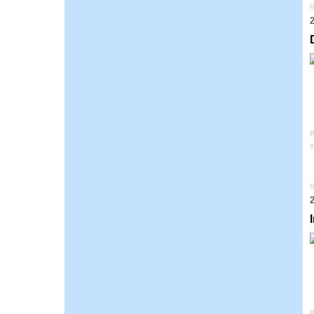
V
P
T
V
2
P