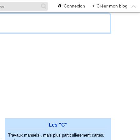
Connexion
+
Créer mon blog
Les "C"
Travaux manuels , mais plus particulièrement cartes,