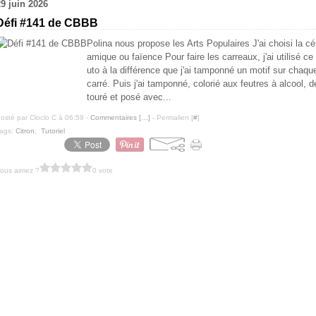
29 juin 2026
Défi #141 de CBBB
Polina nous propose les Arts Populaires J'ai choisi la cé
amique ou faïence Pour faire les carreaux, j'ai utilisé ce 
uto à la différence que j'ai tamponné un motif sur chaqu
carré. Puis j'ai tamponné, colorié aux feutres à alcool, d
touré et posé avec...
osté par Cloclo C à 06:59 -
Commentaires [
…
]
- Permalien [
#
]
ags:
Citron
,
Tutoriel
ous aimez ?
0 vote