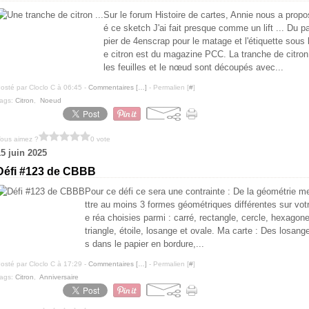
Sur le forum Histoire de cartes, Annie nous a propo
é ce sketch J'ai fait presque comme un lift ... Du p
pier de 4enscrap pour le matage et l'étiquette sous 
e citron est du magazine PCC. La tranche de citron
les feuilles et le nœud sont découpés avec...
osté par Cloclo C à 06:45 -
Commentaires [
…
]
- Permalien [
#
]
ags:
Citron
,
Noeud
ous aimez ?
0 vote
15 juin 2025
Défi #123 de CBBB
Pour ce défi ce sera une contrainte : De la géométrie m
ttre au moins 3 formes géométriques différentes sur vot
e réa choisies parmi : carré, rectangle, cercle, hexagone
triangle, étoile, losange et ovale. Ma carte : Des losang
s dans le papier en bordure,...
osté par Cloclo C à 17:29 -
Commentaires [
…
]
- Permalien [
#
]
ags:
Citron
,
Anniversaire