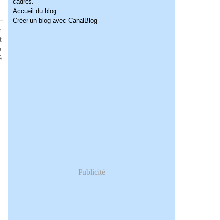
cadres.
Accueil du blog
Créer un blog avec CanalBlog
r
t
e
é
Publicité