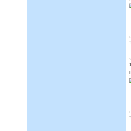
P
T
V
P
T