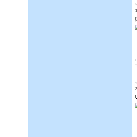
V
1
P
T
V
2