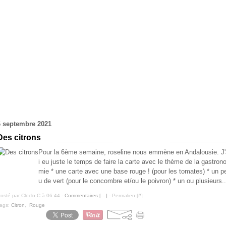
6 septembre 2021
Des citrons
Pour la 6ème semaine, roseline nous emmène en Andalousie. J'
i eu juste le temps de faire la carte avec le thème de la gastron
mie * une carte avec une base rouge ! (pour les tomates) * un p
u de vert (pour le concombre et/ou le poivron) * un ou plusieurs..
osté par Cloclo C à 06:44 -
Commentaires [
…
]
- Permalien [
#
]
ags:
Citron
,
Rouge