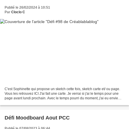
Publié le 26/02/2024 à 10:51
Par
Cloclo C
C'est Sophinette qui propose un sketch cette fois, sketch carte et/ ou page.
Vous les retrouvez ICI J'ai fait une carte. Je verrai si j'ai le temps pour une
page avant lundi prochain. Avec le temps pourri du moment, j'ai eu envie
d'évasion.... Alors j'ai...
Défi Moodboard Aout PCC
Publié le 07/08/2023 à 06:44