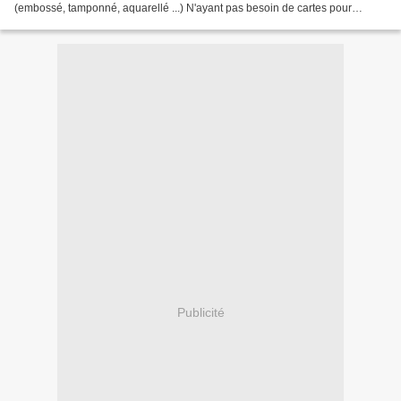
(embossé, tamponné, aquarellé ...) N'ayant pas besoin de cartes pour
Pâques... j'ai interprété ainsi .......
Publicité