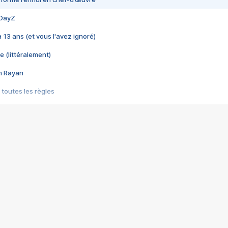
 DayZ
 a 13 ans (et vous l'avez ignoré)
e (littéralement)
im Rayan
 toutes les règles
s les jeux vidéo
us choquant de Rockstar ? - Le scandale BULLY
e plus moche de Steam
du RÊVE tourne au CAUCHEMAR
pendant 8 heures
it… à tort
umiliés par un jeu vidéo