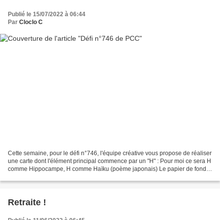
Publié le 15/07/2022 à 06:44
Par
Cloclo C
Cette semaine, pour le défi n°746, l'équipe créative vous propose de réaliser
une carte dont l'élément principal commence par un "H" : Pour moi ce sera H
comme Hippocampe, H comme Haïku (poème japonais) Le papier de fond
bulles est de 4enscrap. Le reste...
Retraite !