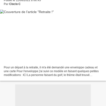
Publié le 11/06/2022 à 06:45
Par
Cloclo C
Pour un départ à la retraite, il m'a été demandé une enveloppe cadeau et
une carte Pour l'enveloppe j'ai suivi ce modèle en faisant quelques petites
modifications : ICI La personne faisant du golf, le thème était trouvé
Lenveloppe fermée avec des scratchs....