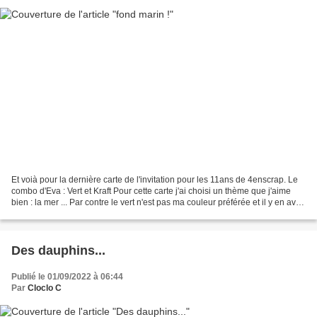
Et voià pour la dernière carte de l'invitation pour les 11ans de 4enscrap. Le
combo d'Eva : Vert et Kraft Pour cette carte j'ai choisi un thème que j'aime
bien : la mer ... Par contre le vert n'est pas ma couleur préférée et il y en avit
dans presque...
Des dauphins...
Publié le 01/09/2022 à 06:44
Par
Cloclo C