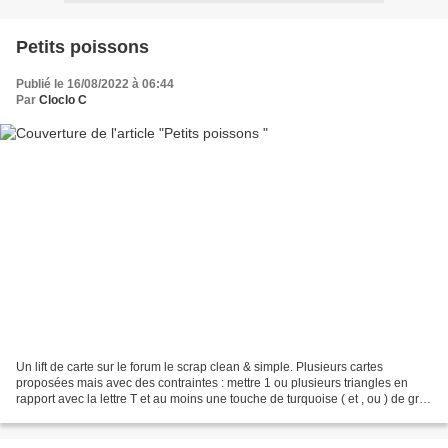
Petits poissons
Publié le 16/08/2022 à 06:44
Par
Cloclo C
Un lift de carte sur le forum le scrap clean & simple. Plusieurs cartes
proposées mais avec des contraintes : mettre 1 ou plusieurs triangles en
rapport avec la lettre T et au moins une touche de turquoise ( et , ou ) de gris
(pour le gris tourterelle)...