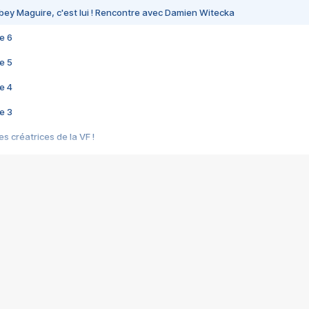
bey Maguire, c'est lui ! Rencontre avec Damien Witecka
e 6
e 5
e 4
e 3
s créatrices de la VF !
e 2
e 1
e Mektoub My Love arrive enfin ! Rencontre avec Shaïn Boumedine et Sal
i : après Toni en famille
elle réalise le bouleversant Dites lui que je l'aime
ais ! Rencontre autour de Vie privée de Rebecca Zlotowski