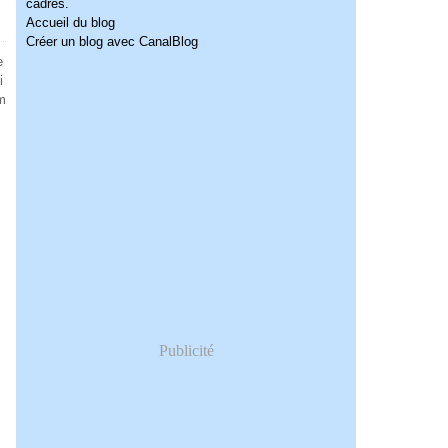
cadres.
Accueil du blog
Créer un blog avec CanalBlog
e
i
am
Publicité