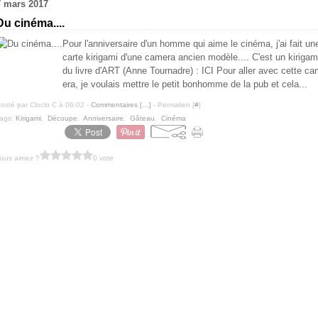
7 mars 2017
Du cinéma....
Pour l'anniversaire d'un homme qui aime le cinéma, j'ai fait un
carte kirigami d'une camera ancien modèle.... C'est un kirigam
du livre d'ART (Anne Tournadre) : ICI Pour aller avec cette c
era, je voulais mettre le petit bonhomme de la pub et cela...
osté par Cloclo C à 06:02 -
Commentaires [
…
]
- Permalien [
#
]
ags:
Kirigami
,
Découpe
,
Anniversaire
,
Gâteau
,
Cinéma
ous aimez ?
0 vote