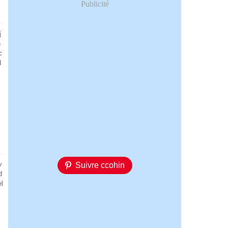
Publicité
j
n
c
d
v
Suivre ccohin
d
el