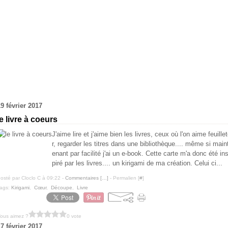
9 février 2017
le livre à coeurs
J'aime lire et j'aime bien les livres, ceux où l'on aime feuille
r, regarder les titres dans une bibliothèque.... même si main
enant par facilité j'ai un e-book. Cette carte m'a donc été in
piré par les livres.... un kirigami de ma création. Celui ci...
osté par Cloclo C à 09:22 -
Commentaires [
…
]
- Permalien [
#
]
ags:
Kirigami
,
Cœur
,
Découpe
,
Livre
ous aimez ?
0 vote
7 février 2017