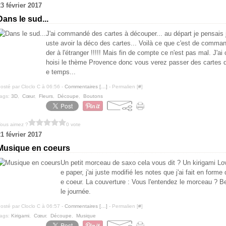
3 février 2017
Dans le sud...
J'ai commandé des cartes à découper... au départ je pensais 
uste avoir la déco des cartes... Voilà ce que c'est de comma
der à l'étranger !!!!! Mais fin de compte ce n'est pas mal. J'ai 
hoisi le thème Provence donc vous verez passer des cartes 
e temps...
osté par Cloclo C à 06:56 -
Commentaires [
…
]
- Permalien [
#
]
ags:
3D
,
Cœur
,
Fleurs
,
Découpe
,
Boutons
ous aimez ?
0 vote
1 février 2017
Musique en coeurs
Un petit morceau de saxo cela vous dit ? Un kirigami Lo
e paper, j'ai juste modifié les notes que j'ai fait en forme 
e coeur. La couverture : Vous l'entendez le morceau ? B
le journée.
osté par Cloclo C à 06:57 -
Commentaires [
…
]
- Permalien [
#
]
ags:
Kirigami
,
Cœur
,
Découpe
,
Musique