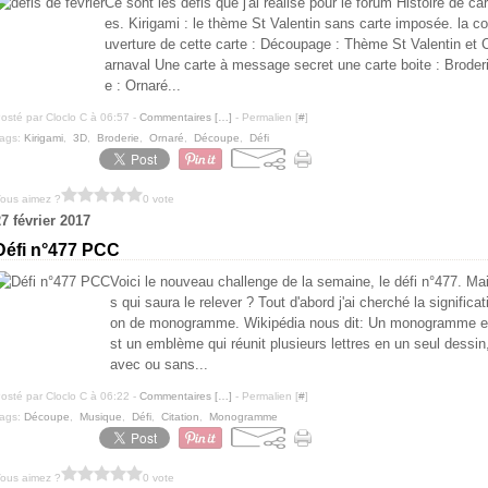
Ce sont les défis que j'ai réalisé pour le forum Histoire de car
es. Kirigami : le thème St Valentin sans carte imposée. la co
uverture de cette carte : Découpage : Thème St Valentin et 
arnaval Une carte à message secret une carte boite : Broder
e : Ornaré...
osté par Cloclo C à 06:57 -
Commentaires [
…
]
- Permalien [
#
]
ags:
Kirigami
,
3D
,
Broderie
,
Ornaré
,
Découpe
,
Défi
ous aimez ?
0 vote
7 février 2017
Défi n°477 PCC
Voici le nouveau challenge de la semaine, le défi n°477. Ma
s qui saura le relever ? Tout d'abord j'ai cherché la significat
on de monogramme. Wikipédia nous dit: Un monogramme e
st un emblème qui réunit plusieurs lettres en un seul dessin
avec ou sans...
osté par Cloclo C à 06:22 -
Commentaires [
…
]
- Permalien [
#
]
ags:
Découpe
,
Musique
,
Défi
,
Citation
,
Monogramme
ous aimez ?
0 vote