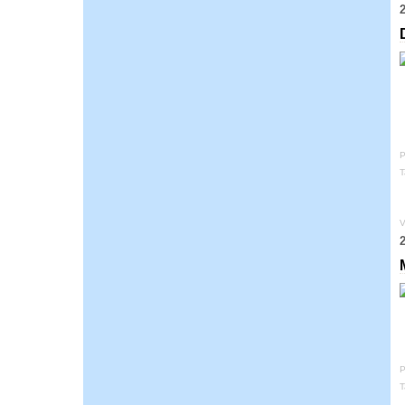
2
P
T
V
2
P
T