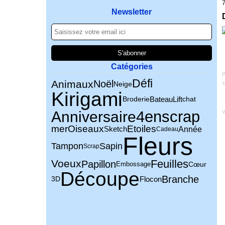
Newsletter
Catégories
P
Défi
Animaux
Noël
Neige
T
Kirigami
Broderie
Lift
chat
Bateau
4enscrap
Anniversaire
V
mer
Oiseaux
Etoiles
Année
Sketch
Cadeau
Fleurs
Sapin
Tampon
Scrap
Voeux
Feuilles
Papillon
Cœur
Embossage
Découpe
Branche
Flocon
3D