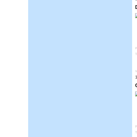
P
T
V
1
P
T