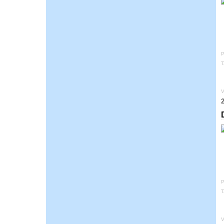
P
T
V
2
P
T
V