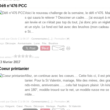
Défi n°476 PCC
Voici le nouveau challenge de la semaine, le défi n°476. Ma
s qui saura le relever ? Dessiner un cadre.... j'ai essayé à 
ain levée et ce n'était pas top du tout, j'ai donc pris un régle
et un stylo. Le fond est fait avec des brushos (mon cadeau
e St...
osté par Cloclo C à 06:37 -
Commentaires [
…
]
- Permalien [
#
]
ags:
Découpe
,
Anniversaire
,
Lune
,
Fée
,
Brushos
ous aimez ?
0 vote
3 février 2017
Coeur printanier
Allez, on continue avec les coeurs.... Cette fois ci, il est pri
tanier. Pour la St Valentin, mariage, fête des mères, des gra
nds-mères, anniversaire.......cela fait toujours plaisir. Un kiri
ami 180°, modèle trouvé sur le net, un modèle russe me se
mble...
osté par Cloclo C à 06:34 -
Commentaires [
…
]
- Permalien [
#
]
ags:
Kirigami
,
Cœur
,
Fleurs
,
Découpe
,
Mariage
,
Papillon
,
St Valentin