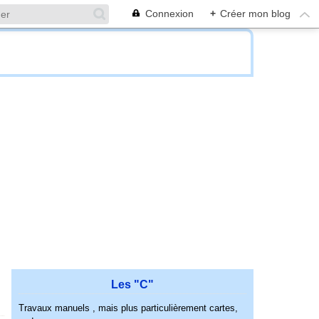
Connexion
+
Créer mon blog
Les "C"
Travaux manuels , mais plus particulièrement cartes,