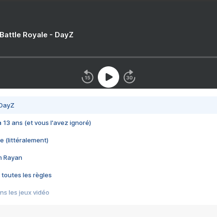
 Battle Royale - DayZ
 DayZ
 a 13 ans (et vous l'avez ignoré)
e (littéralement)
im Rayan
 toutes les règles
s les jeux vidéo
us choquant de Rockstar ? - Le scandale BULLY