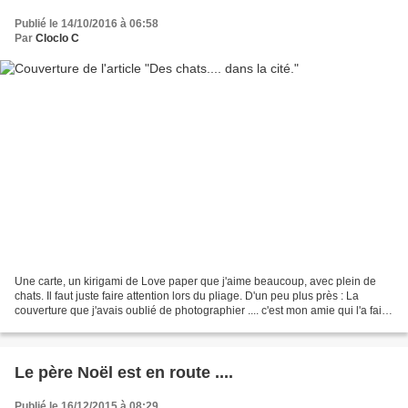
Publié le 14/10/2016 à 06:58
Par
Cloclo C
Une carte, un kirigami de Love paper que j'aime beaucoup, avec plein de
chats. Il faut juste faire attention lors du pliage. D'un peu plus près : La
couverture que j'avais oublié de photographier .... c'est mon amie qui l'a fait
pour moi. Merci Mamou...
Le père Noël est en route ....
Publié le 16/12/2015 à 08:29