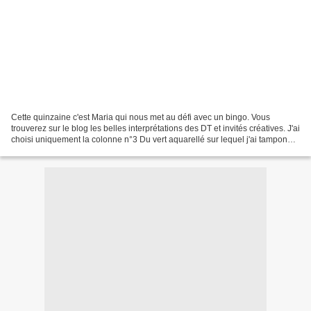
Cette quinzaine c'est Maria qui nous met au défi avec un bingo. Vous
trouverez sur le blog les belles interprétations des DT et invités créatives. J'ai
choisi uniquement la colonne n°3 Du vert aquarellé sur lequel j'ai tamponné
des feuilles exotiques....