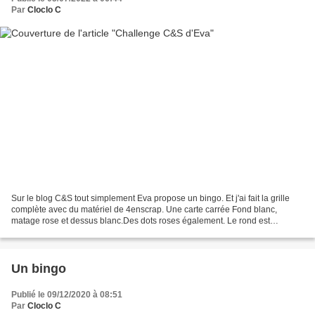
Par
Cloclo C
Sur le blog C&S tout simplement Eva propose un bingo. Et j'ai fait la grille
complète avec du matériel de 4enscrap. Une carte carrée Fond blanc,
matage rose et dessus blanc.Des dots roses également. Le rond est
découpé avec un die. Des fleurs de frangipanier...
Un bingo
Publié le 09/12/2020 à 08:51
Par
Cloclo C