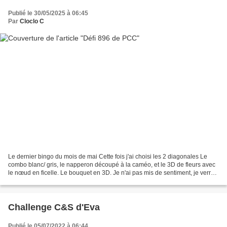
Publié le 30/05/2025 à 06:45
Par
Cloclo C
Le dernier bingo du mois de mai Cette fois j'ai choisi les 2 diagonales Le
combo blanc/ gris, le napperon découpé à la caméo, et le 3D de fleurs avec
le nœud en ficelle. Le bouquet en 3D. Je n'ai pas mis de sentiment, je verrai
à l'usage. Bonne journée...
Challenge C&S d'Eva
Publié le 05/07/2022 à 06:44