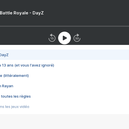
 Battle Royale - DayZ
 DayZ
 a 13 ans (et vous l'avez ignoré)
e (littéralement)
im Rayan
 toutes les règles
s les jeux vidéo
us choquant de Rockstar ? - Le scandale BULLY
e plus moche de Steam