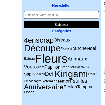
Newsletter
V
Catégories
4enscrap
Oiseaux
Découpe
Branche
Noël
Cœur
Fleurs
Animaux
Bateau
Voeux
Papillon
chat
Broderie
Neige
Scrap
V
Kirigami
Défi
Sapin
Lift
3D
Cadeau
p
Feuilles
mer
Année
Sketch
Embossage
Anniversaire
Etoiles
Tampon
L
C
Flocon