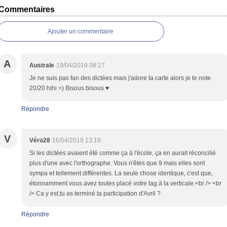
Commentaires
Ajouter un commentaire
A
Australe
19/04/2019 08:27
Je ne suis pas fan des dictées mais j'adore ta carte alors je te note
20/20 hihi =) Bisous bisous ♥
Répondre
V
Véro28
16/04/2019 13:19
Si les dictées avaient été comme ça à l'école, ça en aurait réconcilié
plus d'une avec l'orthographe. Vous n'êtes que 9 mais elles sont
sympa et tellement différentes. La seule chose identique, c'est que,
étonnamment vous avez toutes placé votre tag à la verticale.<br /> <br
/> Ca y est,tu as terminé ta participation d'Avril ?
Répondre