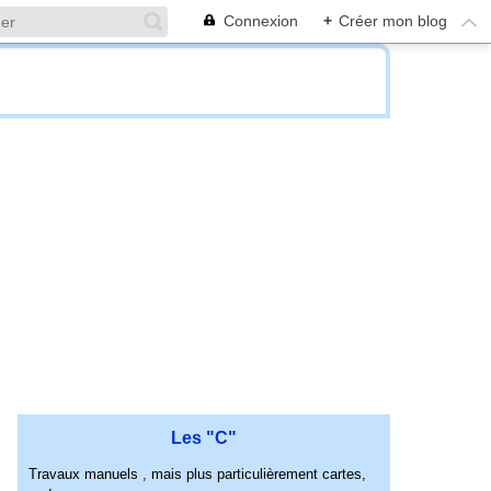
Connexion
+
Créer mon blog
Les "C"
Travaux manuels , mais plus particulièrement cartes,