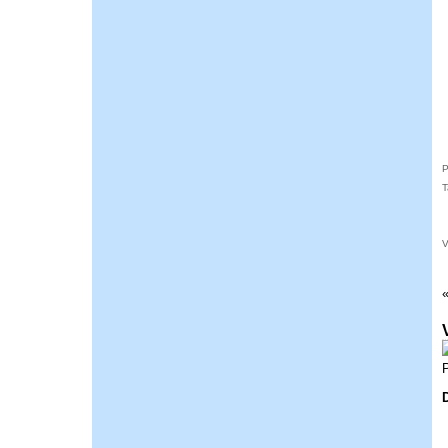
P
T
V