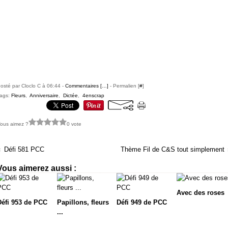
osté par Cloclo C à 06:44 -
Commentaires [
…
]
- Permalien [
#
]
ags:
Fleurs
,
Anniversaire
,
Dictée
,
4enscrap
ous aimez ?
0 vote
Défi 581 PCC
Thème Fil de C&S tout simplement
Vous aimerez aussi :
Avec des roses
Défi 953 de PCC
Papillons, fleurs
Défi 949 de PCC
...