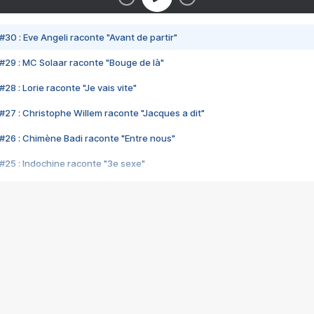
#30 : Eve Angeli raconte "Avant de partir"
#29 : MC Solaar raconte "Bouge de là"
28 : Lorie raconte "Je vais vite"
#27 : Christophe Willem raconte "Jacques a dit"
#26 : Chimène Badi raconte "Entre nous"
#25 : Indochine raconte "3e sexe"
#24 : Zaho raconte "C'est chelou"
#23 : Patrick Bruel raconte "Au café des délices"
#22 : Kyo raconte "Le chemin"
#21 : Nolwenn Leroy raconte "Cassé"
#20 : Patrick Hernandez raconte "Born to be alive"