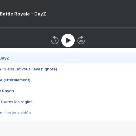
 Battle Royale - DayZ
 DayZ
 a 13 ans (et vous l'avez ignoré)
e (littéralement)
im Rayan
 toutes les règles
s les jeux vidéo
us choquant de Rockstar ? - Le scandale BULLY
e plus moche de Steam