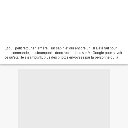
Et oui, petit retour en arrière... un sapin et oui encore un ! Il a été fait pour
une commande, du steampunk...donc recherches sur Mr Google pour savoir
ce qu'était le steampunk, plus des photos envoyées par la personne qui a
commandé. Et voilà le résultat...