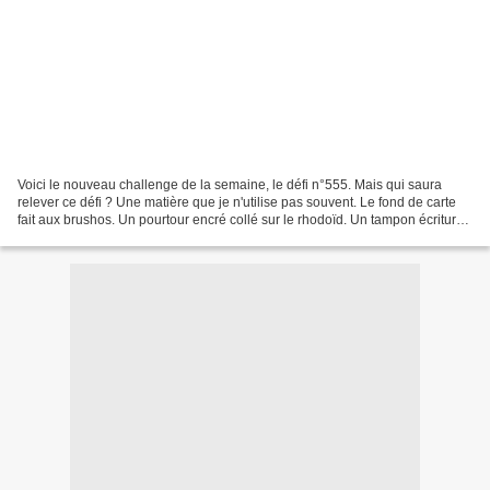
Voici le nouveau challenge de la semaine, le défi n°555. Mais qui saura
relever ce défi ? Une matière que je n'utilise pas souvent. Le fond de carte
fait aux brushos. Un pourtour encré collé sur le rhodoïd. Un tampon écriture
(Artemio) et une plume (Action)...