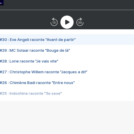
#30 : Eve Angeli raconte "Avant de partir"
#29 : MC Solaar raconte "Bouge de là"
28 : Lorie raconte "Je vais vite"
#27 : Christophe Willem raconte "Jacques a dit"
#26 : Chimène Badi raconte "Entre nous"
#25 : Indochine raconte "3e sexe"
#24 : Zaho raconte "C'est chelou"
#23 : Patrick Bruel raconte "Au café des délices"
#22 : Kyo raconte "Le chemin"