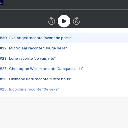
#30 : Eve Angeli raconte "Avant de partir"
#29 : MC Solaar raconte "Bouge de là"
28 : Lorie raconte "Je vais vite"
#27 : Christophe Willem raconte "Jacques a dit"
#26 : Chimène Badi raconte "Entre nous"
#25 : Indochine raconte "3e sexe"
#24 : Zaho raconte "C'est chelou"
#23 : Patrick Bruel raconte "Au café des délices"
#22 : Kyo raconte "Le chemin"