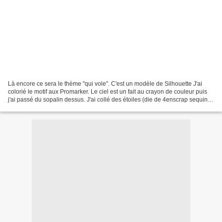
Là encore ce sera le thème "qui vole". C'est un modèle de Silhouette J'ai
colorié le motif aux Promarker. Le ciel est un fait au crayon de couleur puis
j'ai passé du sopalin dessus. J'ai collé des étoiles (die de 4enscrap sequin
n°2) De plus près Vu de...