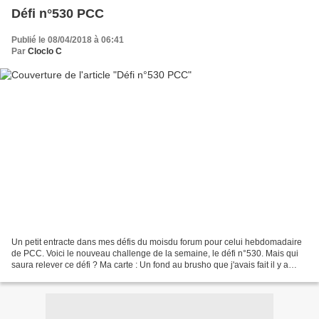
Défi n°530 PCC
Publié le 08/04/2018 à 06:41
Par
Cloclo C
Un petit entracte dans mes défis du moisdu forum pour celui hebdomadaire
de PCC. Voici le nouveau challenge de la semaine, le défi n°530. Mais qui
saura relever ce défi ? Ma carte : Un fond au brusho que j'avais fait il y a
quelques temps...et là c'était...