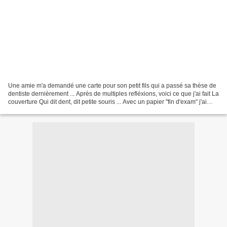
Une amie m'a demandé une carte pour son petit fils qui a passé sa thèse de
dentiste dernièrement ... Après de multiples refléxions, voici ce que j'ai fait La
couverture Qui dit dent, dit petite souris ... Avec un papier "fin d'exam" j'ai
collé avec de...