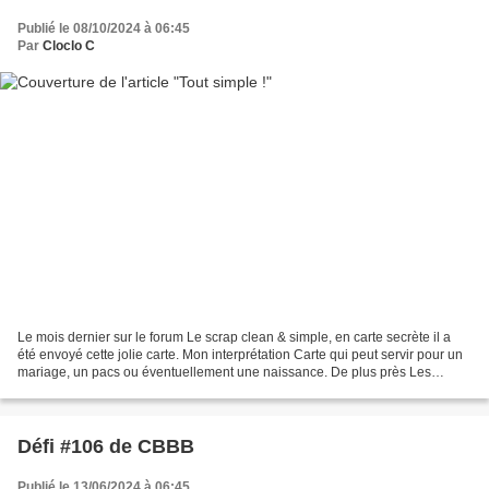
Publié le 08/10/2024 à 06:45
Par
Cloclo C
Le mois dernier sur le forum Le scrap clean & simple, en carte secrète il a
été envoyé cette jolie carte. Mon interprétation Carte qui peut servir pour un
mariage, un pacs ou éventuellement une naissance. De plus près Les
étiquettes ont été faites au...
Défi #106 de CBBB
Publié le 13/06/2024 à 06:45