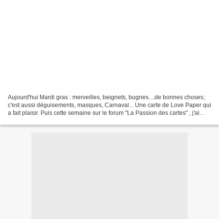
Aujourd'hui Mardi gras : merveilles, beignets, bugnes....de bonnes choses;
c'est aussi déguisements, masques, Carnaval... Une carte de Love Paper qui
a fait plaisir. Puis cette semaine sur le forum "La Passion des cartes" , j'ai
réalisé cette carte avec...