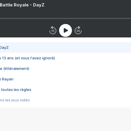
 Battle Royale - DayZ
 DayZ
 a 13 ans (et vous l'avez ignoré)
e (littéralement)
im Rayan
 toutes les règles
s les jeux vidéo
us choquant de Rockstar ? - Le scandale BULLY
e plus moche de Steam