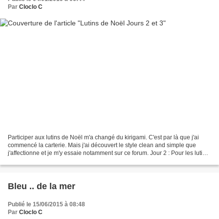
Par
Cloclo C
Participer aux lutins de Noël m'a changé du kirigami. C'est par là que j'ai
commencé la carterie. Mais j'ai découvert le style clean and simple que
j'affectionne et je m'y essaie notamment sur ce forum. Jour 2 : Pour les lutins
: c'était un sketch qui...
Bleu .. de la mer
Publié le 15/06/2015 à 08:48
Par
Cloclo C