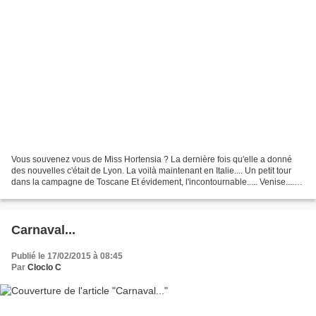
Vous souvenez vous de Miss Hortensia ? La dernière fois qu'elle a donné
des nouvelles c'était de Lyon. La voilà maintenant en Italie.... Un petit tour
dans la campagne de Toscane Et évidement, l'incontournable..... Venise....
Le carnaval est terminé mais...
Carnaval...
Publié le 17/02/2015 à 08:45
Par
Cloclo C