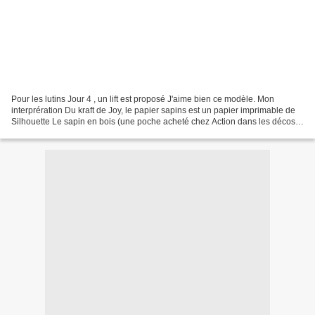
Pour les lutins Jour 4 , un lift est proposé J'aime bien ce modèle. Mon
interprération Du kraft de Joy, le papier sapins est un papier imprimable de
Silhouette Le sapin en bois (une poche acheté chez Action dans les décos
de Noël). Des dots pour faire...