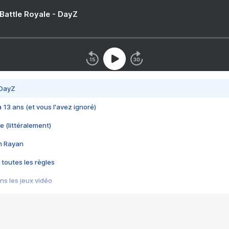
 Battle Royale - DayZ
 DayZ
 a 13 ans (et vous l'avez ignoré)
e (littéralement)
im Rayan
 toutes les règles
s les jeux vidéo
us choquant de Rockstar ? - Le scandale BULLY
e plus moche de Steam