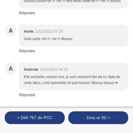
coucou cloclo<br /> <br /> tres belle carte<br /> <br /> bisous
Répondre
A
Annie
13/12/2022 07:35
Jolie carte <br /> <br /> Bisous
Répondre
A
Australe
13/12/2022 06:52
Elle est belle comme tout, je suis vraiment fan de ce style de
carte déco, c'est splendide et quel boulot ! Bisous bisous ♥
Répondre
< Défi 767 de PCC
Dots et 3D >