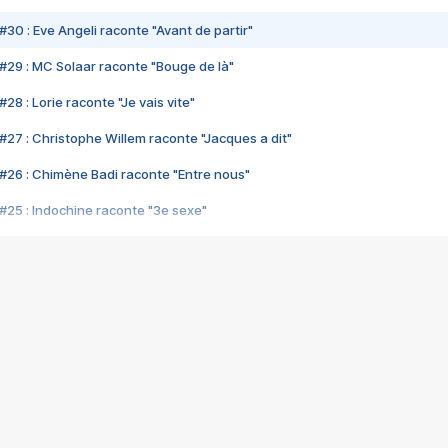
#30 : Eve Angeli raconte "Avant de partir"
#29 : MC Solaar raconte "Bouge de là"
28 : Lorie raconte "Je vais vite"
#27 : Christophe Willem raconte "Jacques a dit"
#26 : Chimène Badi raconte "Entre nous"
#25 : Indochine raconte "3e sexe"
#24 : Zaho raconte "C'est chelou"
#23 : Patrick Bruel raconte "Au café des délices"
#22 : Kyo raconte "Le chemin"
#21 : Nolwenn Leroy raconte "Cassé"
#20 : Patrick Hernandez raconte "Born to be alive"
#19 : Lorie raconte "Près de moi"