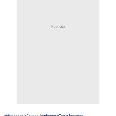
Publicité
#Naissance
#Ourson
#Animaux
#Tag
#4enscrap