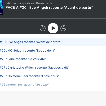
FACE A - un podcast Purecharts
FACE A #30 : Eve Angeli raconte "Avant de partir"
#30 : Eve Angeli raconte "Avant de partir"
#29 : MC Solaar raconte "Bouge de là"
28 : Lorie raconte "Je vais vite"
#27 : Christophe Willem raconte "Jacques a dit"
#26 : Chimène Badi raconte "Entre nous"
#25 : Indochine raconte "3e sexe"
#24 : Zaho raconte "C'est chelou"
#23 : Patrick Bruel raconte "Au café des délices"