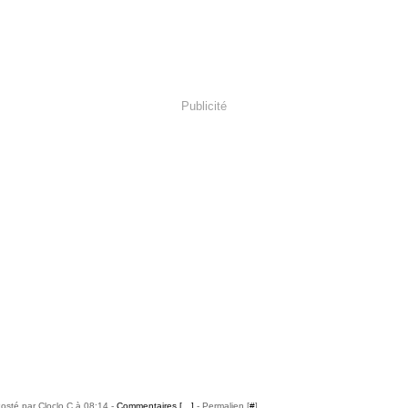
Publicité
osté par Cloclo C à 08:14 -
Commentaires [
…
]
- Permalien [
#
]