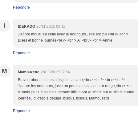
Répondre
I
IDEKADO
20/11/2015 08:11
J'adore moi aussi celle avec le nounours , elle est top !<br /> <br />
Bises et bonne journée<br /> <br /> A+<br /> <br /> Annie
Répondre
M
Mamouzette
20/11/2015 07:54
Bravo Lobera, elle est très jolie ta carte,<br /> <br /> <br /> <br />
J'adore les nounours, juste un peu moins la couleur rouge,<br /> <br
/> mais ça tu le sais maintenant !!!!!! lol<br /> <br /> <br /> <br /> bonne
journée, ici c'est le déluge, bisous, bisous, Mamouzette
Répondre