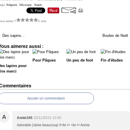
ags:
Kirigami
,
Découpe
,
Sapin
ous aimez ?
0 vote
Des sapins...
Boules de Noël
Vous aimerez aussi :
Pour Pâques
Un peu de foot
Fin d'études
Des lapins pour
dire merci
Commentaires
Ajouter un commentaire
A
Annie345
20/11/2015 10:40
Adorable j'aime beaucoup !!<br /> <br /> Annie