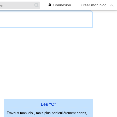
Connexion
+
Créer mon blog
Les "C"
Travaux manuels , mais plus particulièrement cartes,