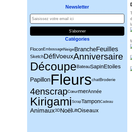
Newsletter
T
d
Catégories
M
Feuilles
Branche
Flocon
Neige
Embossage
Anniversaire
Défi
Voeux
Sketch
Découpe
Sapin
Etoiles
Bateau
Fleurs
Papillon
chat
Broderie
4enscrap
mer
Année
Cœur
Kirigami
Tampon
Scrap
Cadeau
Animaux
Noël
Oiseaux
Lift
3D