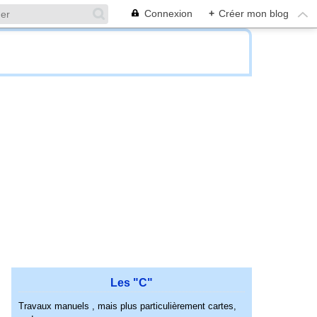
Connexion
+
Créer mon blog
Les "C"
Travaux manuels , mais plus particulièrement cartes,