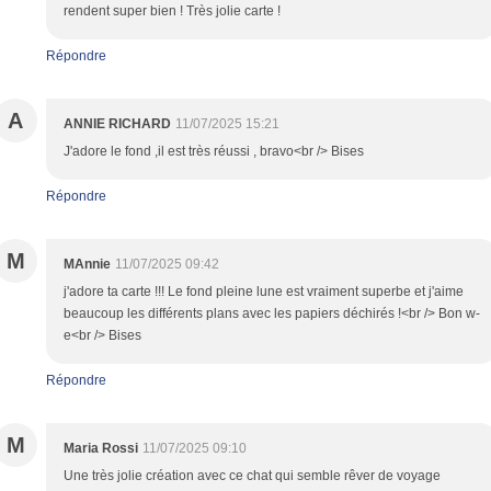
rendent super bien ! Très jolie carte !
Répondre
A
ANNIE RICHARD
11/07/2025 15:21
J'adore le fond ,il est très réussi , bravo<br /> Bises
Répondre
M
MAnnie
11/07/2025 09:42
j'adore ta carte !!! Le fond pleine lune est vraiment superbe et j'aime
beaucoup les différents plans avec les papiers déchirés !<br /> Bon w-
e<br /> Bises
Répondre
M
Maria Rossi
11/07/2025 09:10
Une très jolie création avec ce chat qui semble rêver de voyage