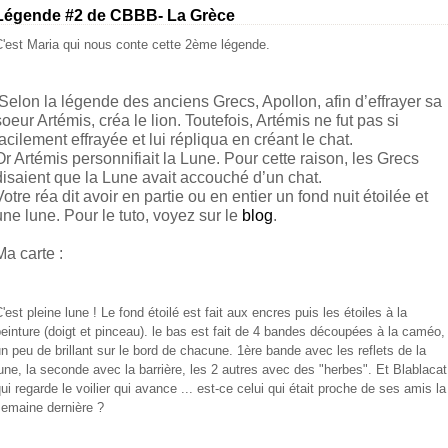
Légende #2 de CBBB- La Grèce
'est Maria qui nous conte cette 2ème légende.
Selon la légende des anciens Grecs, Apollon, afin d’effrayer sa
soeur Artémis, créa le lion. Toutefois, Artémis ne fut pas si
facilement effrayée et lui répliqua en créant le chat.
Or Artémis personnifiait la Lune. Pour cette raison, les Grecs
disaient que la Lune avait accouché d’un chat.
Votre réa dit avoir en partie ou en entier un fond nuit étoilée et
une lune. Pour le tuto, voyez sur le
blog
.
Ma carte :
'est pleine lune ! Le fond étoilé est fait aux encres puis les étoiles à la
einture (doigt et pinceau). le bas est fait de 4 bandes découpées à la caméo,
n peu de brillant sur le bord de chacune. 1ère bande avec les reflets de la
une, la seconde avec la barrière, les 2 autres avec des "herbes". Et Blablacat
ui regarde le voilier qui avance ... est-ce celui qui était proche de ses amis la
semaine dernière ?