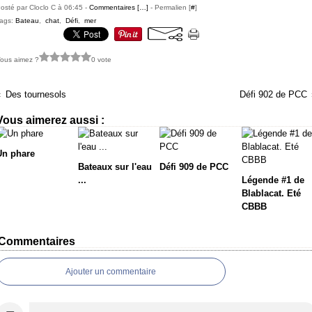
osté par Cloclo C à 06:45 -
Commentaires [
…
]
- Permalien [
#
]
ags:
Bateau
,
chat
,
Défi
,
mer
ous aimez ?
0 vote
Des tournesols
Défi 902 de PCC
Vous aimerez aussi :
Un phare
Bateaux sur l'eau
Défi 909 de PCC
...
Légende #1 de
Blablacat. Eté
CBBB
Commentaires
Ajouter un commentaire