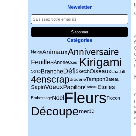
Newsletter
C
Catégories
Anniversaire
Animaux
Neige
Kirigami
Feuilles
Année
Cœur
Défi
Branche
Oiseaux
chat
Lift
Sketch
Scrap
4enscrap
Tampon
Broderie
Bateau
Voeux
Sapin
Papillon
Etoiles
Cadeau
Fleurs
C
Noël
Flocon
Embossage
p
u
Découpe
mer
3D
l
q