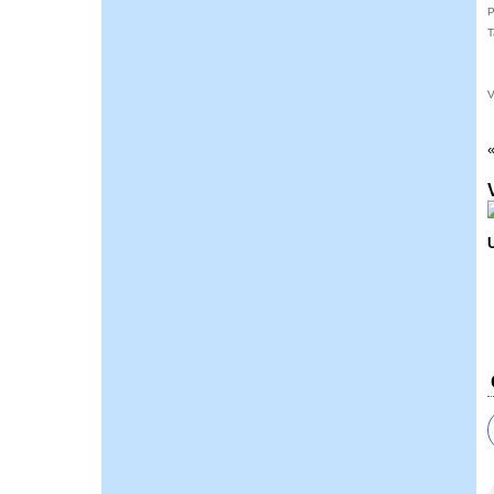
P
T
V